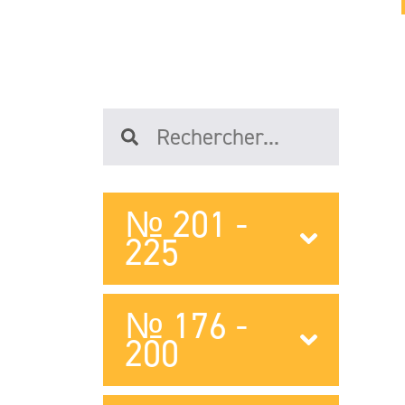
№ 201 -
225
№ 176 -
200