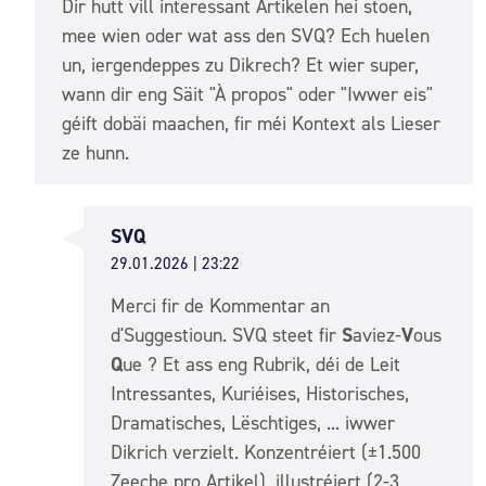
Dir hutt vill interessant Artikelen hei stoen,
mee wien oder wat ass den SVQ? Ech huelen
un, iergendeppes zu Dikrech? Et wier super,
wann dir eng Säit "À propos" oder "Iwwer eis"
géift dobäi maachen, fir méi Kontext als Lieser
ze hunn.
SVQ
29.01.2026 | 23:22
Merci fir de Kommentar an
d'Suggestioun. SVQ steet fir
S
aviez-
V
ous
Q
ue ? Et ass eng Rubrik, déi de Leit
Intressantes, Kuriéises, Historisches,
Dramatisches, Lëschtiges, ... iwwer
Dikrich verzielt. Konzentréiert (±1.500
Zeeche pro Artikel), illustréiert (2-3