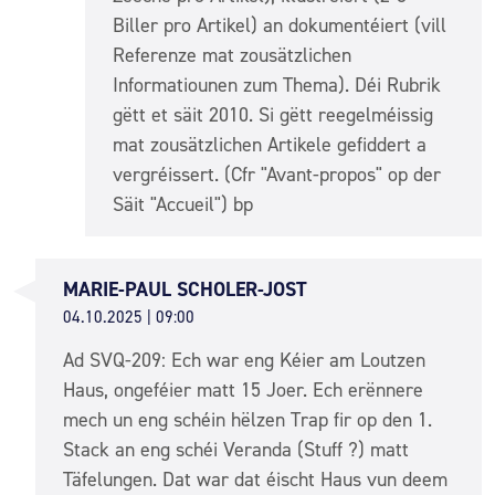
Biller pro Artikel) an dokumentéiert (vill
Referenze mat zousätzlichen
Informatiounen zum Thema). Déi Rubrik
gëtt et säit 2010. Si gëtt reegelméissig
mat zousätzlichen Artikele gefiddert a
vergréissert. (Cfr "Avant-propos" op der
Säit "Accueil") bp
MARIE-PAUL SCHOLER-JOST
04.10.2025 | 09:00
Ad SVQ-209: Ech war eng Kéier am Loutzen
Haus, ongeféier matt 15 Joer. Ech erënnere
mech un eng schéin hëlzen Trap fir op den 1.
Stack an eng schéi Veranda (Stuff ?) matt
Täfelungen. Dat war dat éischt Haus vun deem