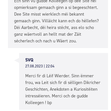
Ech sinn vu gudde Kolleegen op dee Site hei
opmierksam gemaach ginn a si begeeschtert.
Dee Site misst wierklech méi bekannt
gemaach ginn. Villäicht kann ech do hëllefen?
Déi Aarbecht, déi heira stécht, ass elo scho
ganz wäertvoll an hellt mat der Zäit
sécherlech och nach u Wäert zou.
SVQ
27.08.2023 | 22:04
Merci fir di Léif Wierder. Sinn ëmmer
frou, wa Leit sich fir di sëlligen Dikricher
Geschichten, Anekdoten a Kuriositéiten
intresséieren. Merci och de gudde
Kolleegen ! bp