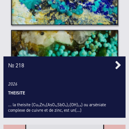
№ 218
2026
THEISITE
… la theisite (Cu₅Zn₅(AsO₄,SbO₄)₂(OH)₁₄) ou arséniate
complexe de cuivre et de zinc, est un(...)