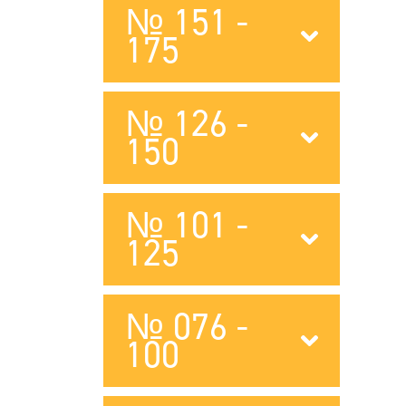
№ 151 -
175
№ 126 -
150
№ 101 -
125
№ 076 -
100