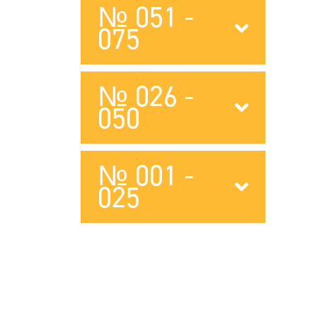
№ 051 -
075
№ 026 -
050
№ 001 -
025