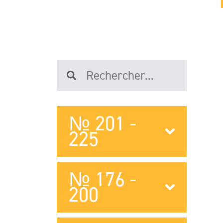
№ 201 -
225
№ 176 -
200