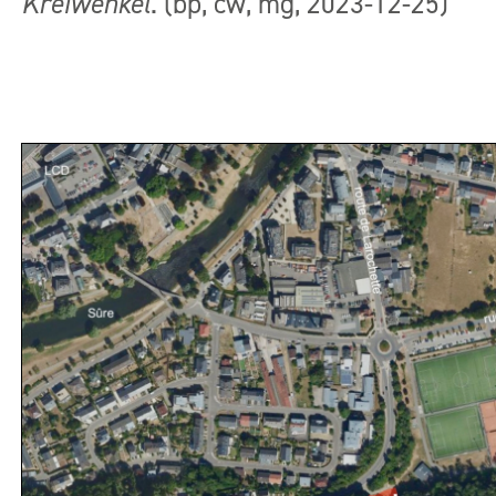
Kréiwénkel
. (bp, cw, mg, 2023-12-25)