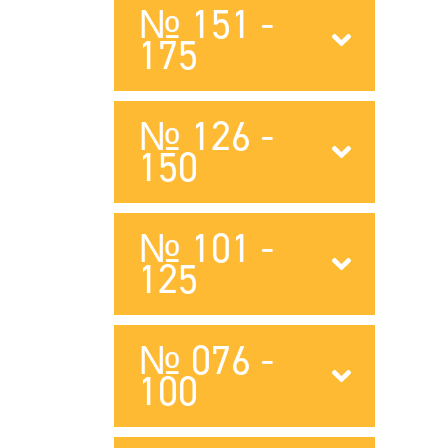
№ 151 -
175
№ 126 -
150
№ 101 -
125
№ 076 -
100