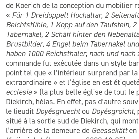
de Koerich de la conception du mobilier re
«
Für 1 Dreidoppelt Hochaltar, 2 Seitenalt
Beichtstühle, 1 Kopp auf den Taufstein, 2 
Tabernakel, 2 Schäff hinter den Nebenaltä
Brustbilder, 4 Engel beim Tabernakel und
haben 1000 Reichsthaler, nach und nach
commande fut exécutée dans un style bar
point tel que « l’intérieur surprend par l
extraordinaire » et l’église en est étique
ecclesia
» (la plus belle église de tout le
Diekirch, hélas. En effet, pas d’autre so
le lieudit
Doyésgruecht
ou
Doyésgroicht
,
situé à la sortie sud de Diekirch, qui mon
l’arrière de la demeure de
Geessekätt
en 