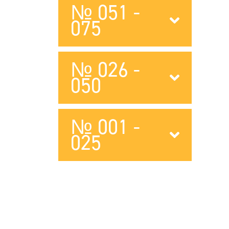
№ 051 -
075
№ 026 -
050
№ 001 -
025