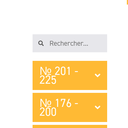
№ 201 -
225
№ 176 -
200