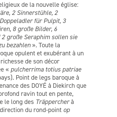
ligieux de la nouvelle église:
äre, 2 Sinnerstühle, 2
Doppeladler für Pulpit, 3
ren, 8 große Bilder, 6
 2 große Seraphim sollen sie
 zu bezahlen
». Toute la
oque opulent et exubérant à un
a richesse de son décor
tée «
pulcherrima totius patriae
 pays). Point de legs baroque à
uvenance des DOYÉ à Diekirch que
 profond ravin tout en pente,
te le long des
Träppercher
à
direction du rond-point
op