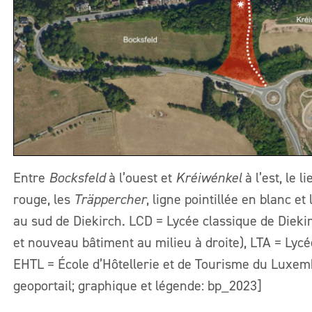
Entre
Bocksfeld
à l’ouest et
Kréiwénkel
à l’est, le l
rouge, les
Träppercher
, ligne pointillée en blanc e
au sud de Diekirch. LCD = Lycée classique de Dieki
et nouveau bâtiment au milieu à droite), LTA = Lycé
EHTL = École d’Hôtellerie et de Tourisme du Luxemb
geoportail; graphique et légende: bp_2023]