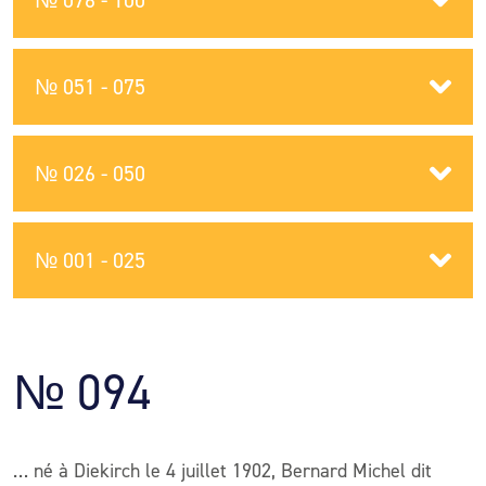
№ 076 - 100
№ 051 - 075
№ 026 - 050
№ 001 - 025
№ 094
… né à Diekirch le 4 juillet 1902, Bernard Michel dit