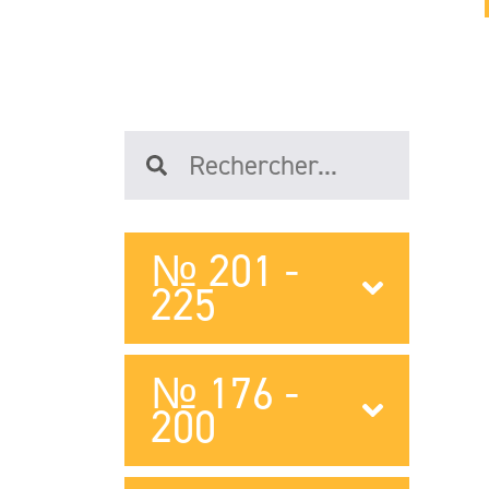
№ 201 -
225
№ 176 -
200