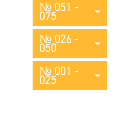
№ 051 -
075
№ 026 -
050
№ 001 -
025