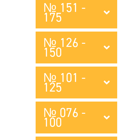
№ 151 -
175
№ 126 -
150
№ 101 -
125
№ 076 -
100