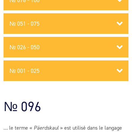
№ 076 - 100
№ 051 - 075
№ 026 - 050
№ 001 - 025
№ 096
… le terme «
Päerdskaul
» est utilisé dans le langage