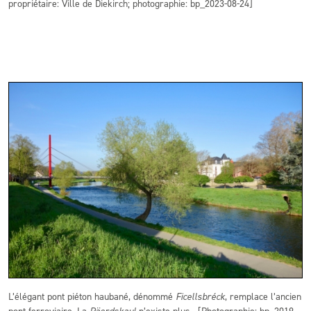
propriétaire: Ville de Diekirch; photographie: bp_2023-08-24]
L’élégant pont piéton haubané, dénommé
Ficellsbréck
, remplace l’ancien