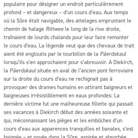
populaire pour désigner un endroit particulièrement
profond – et dangereux – d’un cours d’eau. Aux temps
où la Sûre était navigable, des attelages empruntant le
chemin de halage
Rittwee
le long de la rive droite,
traînaient de lourds chalands pour leur faire remonter
le cours d’eau. La légende veut que des chevaux de trait
aient été engloutis par le tourbillon de la
Päerdskaul
lorsqu’ils s’en approchaient pour s’abreuvoir. A Diekirch,
la
Päerdskaul
située en aval de l’ancien pont ferroviaire
sur la droite du cours d’eau ne rechignait pas à
provoquer des drames humains en attirant baigneurs et
baigneuses irrésistiblement en eaux profondes: La
dernière victime fut une malheureuse fillette qui passait
ses vacances à Diekirch début des années soixante et
qui, méconnaissant les pièges et les embûches d’un
cours d’eau aux apparences tranquilles et banales, s’est
baignée – et noyée dans la Sûre, aspirée et absorbée