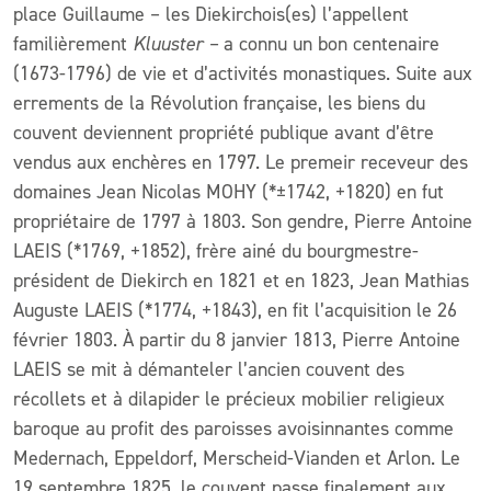
place Guillaume – les Diekirchois(es) l’appellent
familièrement
Kluuster –
a connu un bon centenaire
(1673-1796) de vie et d’activités monastiques. Suite aux
errements de la Révolution française, les biens du
couvent deviennent propriété publique avant d’être
vendus aux enchères en 1797. Le premeir receveur des
domaines Jean Nicolas MOHY (*±1742, +1820) en fut
propriétaire de 1797 à 1803. Son gendre, Pierre Antoine
LAEIS (*1769, +1852), frère ainé du bourgmestre-
président de Diekirch en 1821 et en 1823, Jean Mathias
Auguste LAEIS (*1774, +1843), en fit l’acquisition le 26
février 1803. À partir du 8 janvier 1813, Pierre Antoine
LAEIS se mit à démanteler l’ancien couvent des
récollets et à dilapider le précieux mobilier religieux
baroque au profit des paroisses avoisinnantes comme
Medernach, Eppeldorf, Merscheid-Vianden et Arlon. Le
19 septembre 1825, le couvent passe finalement aux