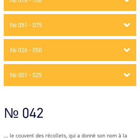
№ 076 - 100
№ 051 - 075
№ 026 - 050
№ 001 - 025
№ 042
… le couvent des récollets, qui a donné son nom à la