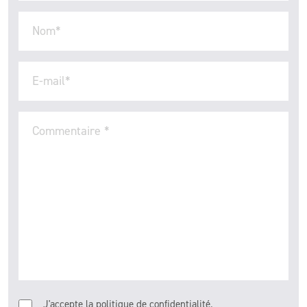
Nom
*
E-mail
*
Commentaire
*
J'accepte la politique de confidentialité.