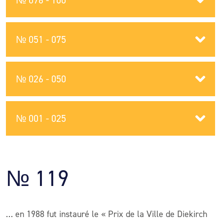
№ 076 - 100
№ 051 - 075
№ 026 - 050
№ 001 - 025
№ 119
… en 1988 fut instauré le « Prix de la Ville de Diekirch