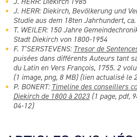
J. HERR: Diekirch 1985
J. HERR: Diekirch, Bevölkerung und Ve
Studie aus dem 18ten Jahrhundert, ca.
T. WEILER: 150 Jahre Gemeindechroni
Stadt Diekirch von 1800-1954
F. T’SERSTEVENS:
Tresor de Sentence
puisées dans différents Auteurs tant s
du Latin en Vers François, 1755. 2 vol
(1 image, png, 8 MB) (lien actualisé le
P. BONERT:
Timeline des conseillers c
Diekirch de 1800 à 2023
(1 page, pdf, 9
04-12)