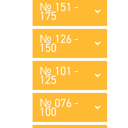
№ 151 -
175
№ 126 -
150
№ 101 -
125
№ 076 -
100