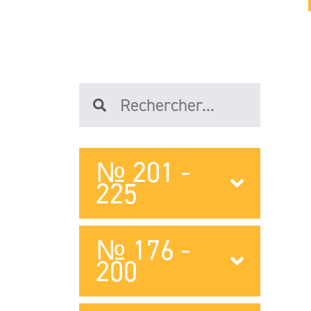
№ 201 -
225
№ 176 -
200