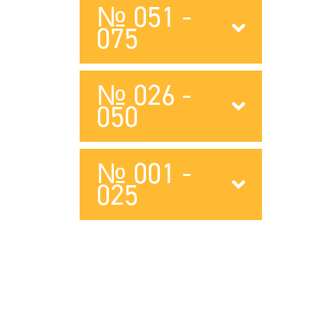
№ 051 -
075
№ 026 -
050
№ 001 -
025