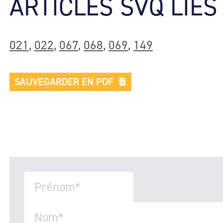
ARTICLES SVQ LIÉS
021
,
022
,
067
,
068
,
069
,
149
SAUVEGARDER EN PDF
Prénom
*
Nom
*