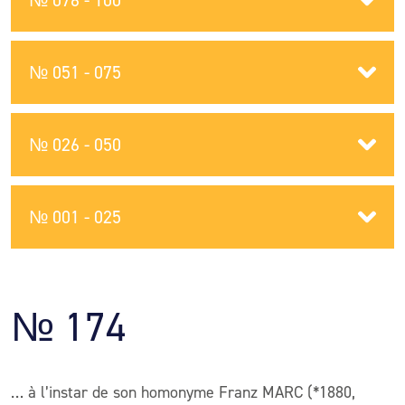
№ 076 - 100
№ 051 - 075
№ 026 - 050
№ 001 - 025
№ 174
… à l’instar de son homonyme Franz MARC (*1880,