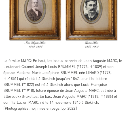
La famille MARC: En haut, les beaux-parents de Jean Auguste MARC, le
Lieutenant-Colonel Joseph Louis BRUMMEL (*1775, ✝︎1839) et son
épouse Madame Marie Joséphine BRUMMEL née LINARD (*1778,
✝︎>1851) qui résidait à Diekirch jusqu’en 1847. Leur fils Isidore
BRUMMEL (*1822) est né à Diekirch alors que Lucie Françoise
BRUMMEL (*1918), future épouse de Jean Auguste MARC, est née à
Etterbeek/Bruxelles. En bas, Jean Auguste MARC (*1818, ✝︎1886) et
son fils Lucien MARC, né le 14 novembre 1845 à Diekirch.
[Photographies: nbi; mise en page: bp_2022]