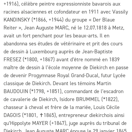
+1916), célèbre peintre expressionniste bavarois aux
racines alsaciennes et cofondateur en 1911 avec Vassily
KANDINSKY (*1866, +1944) du groupe « Der Blaue
Reiter », Jean Auguste MARC, né le 12.07.1818 à Metz,
avait un fort penchant pour les beaux-arts. Il en
abandonna ses études de vétérinaire et prit des cours
de dessin à Luxembourg auprès de Jean-Baptiste
FRESEZ (*1800, +1867) avant d’être nommé en 1839
maître de dessin à l’école moyenne de Diekirch en passe
de devenir Progymnase Royal Grand-Ducal, futur Lycée
classique de Diekirch. Devant les témoins Martin
BAUDOUIN (*1798, +1851), commandant de l’escadron
de cavalerie de Diekirch, Isidore BRUMMEL (*1822),
chasseur à cheval et frère de la mariée, Louis Cécile
DAGOIS (*1801, ✝︎1865), entrepreneur diekirchois ainsi
qu’Hippolyte MAYER (+1847), juge auprès du tribunal de
Diekirch, Jean Auguste MARC épouse le 29 janvier 1845