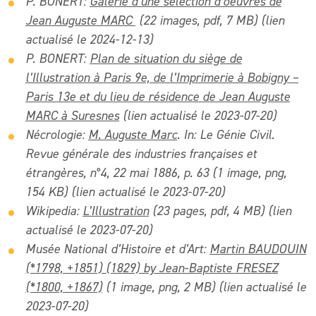
P. BONERT:
Galerie d’une sélection d’oeuvres de
Jean Auguste MARC
(
22 images, pdf, 7 MB
) (lien
actualisé le 2024-12-13)
P. BONERT:
Plan de situation du siège de
l’Illustration à Paris
9e, de l’Imprimerie à Bobigny –
Paris 13e et du lieu de résidence de Jean Auguste
MARC à Suresnes
(lien actualisé le 2023-07-20)
Nécrologie:
M. Auguste Marc
. In: Le Génie Civil.
Revue générale des industries françaises et
étrangères, n°4, 22 mai 1886, p. 63 (1 image, png,
154 KB) (lien actualisé le 2023-07-20)
Wikipedia:
L’Illustration
(23 pages, pdf, 4 MB) (lien
actualisé le 2023-07-20)
Musée National d’Histoire et d’Art:
Martin
BAUDOUIN
(*1798, +1851) (1829) by Jean-Baptiste FRESEZ
(*1800, +1867)
(1 image, png, 2 MB) (lien actualisé le
2023-07-20)