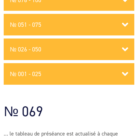
№ 076 - 100
№ 051 - 075
№ 026 - 050
№ 001 - 025
№ 069
… le tableau de préséance est actualisé à chaque