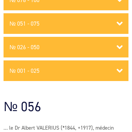
№ 076 - 100
№ 051 - 075
№ 026 - 050
№ 001 - 025
№ 056
… le Dr Albert VALERIUS (*1844, +1917), médecin