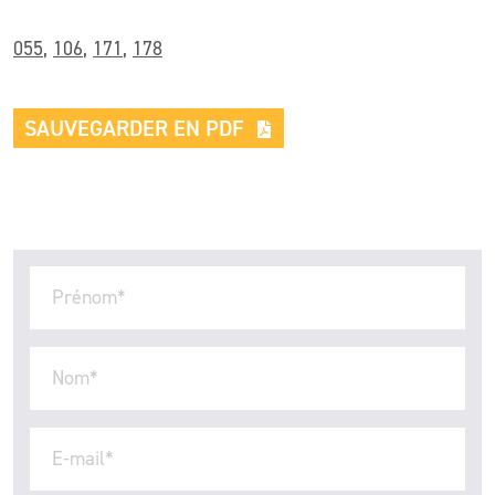
055
,
106
,
171
,
178
SAUVEGARDER EN PDF
Prénom
*
Nom
*
E-mail
*