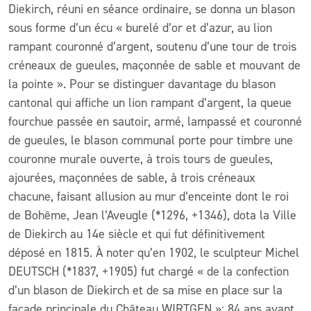
Diekirch, réuni en séance ordinaire, se donna un blason
sous forme d’un écu « burelé d’or et d’azur, au lion
rampant couronné d’argent, soutenu d’une tour de trois
créneaux de gueules, maçonnée de sable et mouvant de
la pointe ». Pour se distinguer davantage du blason
cantonal qui affiche un lion rampant d’argent, la queue
fourchue passée en sautoir, armé, lampassé et couronné
de gueules, le blason communal porte pour timbre une
couronne murale ouverte, à trois tours de gueules,
ajourées, maçonnées de sable, à trois créneaux
chacune, faisant allusion au mur d’enceinte dont le roi
de Bohême, Jean l’Aveugle (*1296, +1346), dota la Ville
de Diekirch au 14e siècle et qui fut définitivement
déposé en 1815. À noter qu’en 1902, le sculpteur Michel
DEUTSCH (*1837, +1905) fut chargé « de la confection
d’un blason de Diekirch et de sa mise en place sur la
façade principale du Château WIRTGEN »: 84 ans avant