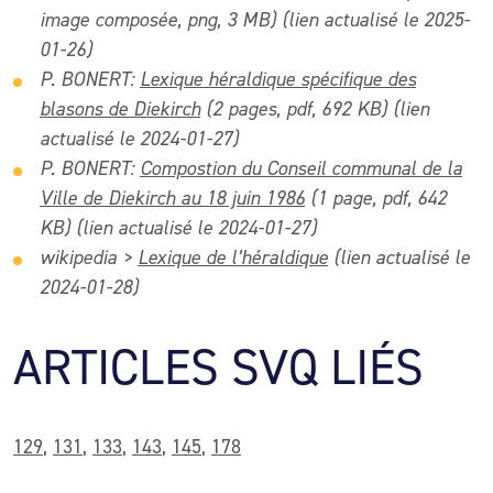
image composée, png, 3 MB) (lien actualisé le 2025-
01-26)
P. BONERT:
Lexique héraldique spécifique des
blasons de Diekirch
(2 pages, pdf, 692 KB) (lien
actualisé le 2024-01-27)
P. BONERT:
Compostion du Conseil communal de la
Ville de Diekirch au 18 juin 1986
(1 page, pdf, 642
KB) (lien actualisé le 2024-01-27)
wikipedia >
Lexique de l’héraldique
(lien actualisé le
2024-01-28)
ARTICLES SVQ LIÉS
129
,
131
,
133
,
143
,
145
,
178