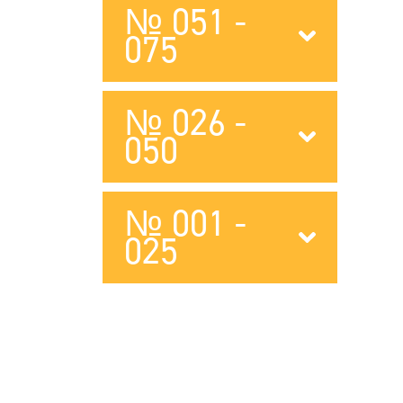
№ 051 -
075
№ 026 -
050
№ 001 -
025