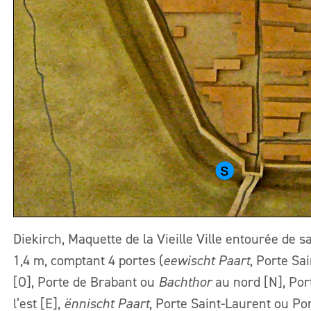
Diekirch, Maquette de la Vieille Ville entourée de s
1,4 m, comptant 4 portes (
eewischt Paart
, Porte Sa
[O], Porte de Brabant ou
Bachthor
au nord [N], Por
l’est [E],
ënnischt Paart
, Porte Saint-Laurent ou Po