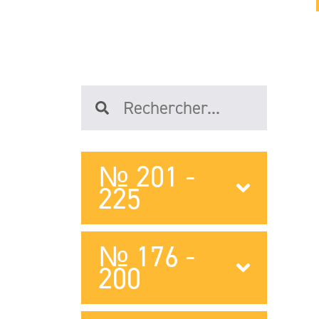
№ 201 -
225
№ 176 -
200