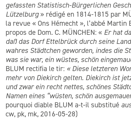
gefassten Statistisch-Bürgerlichen Gesc
Lützelburg
» rédigé en 1814-1815 par M
la revue « Ons Hémecht », l’abbé Martin 
propos de Dom. C. MÜNCHEN: «
Er hat d
daß das Dorf Ettelbrück durch seine Land
wahres Städtchen geworden, indes die Sta
was sie war, ein wüstes,
schön eingemaue
BLUM rectifia le tir:
« Diese letzteren Wor
mehr von Diekirch gelten. Diekirch ist je
und zwar ein recht nettes, schönes Städt
Namen eines “wüsten, schön ausgemauert
pourquoi diable BLUM a-t-il substitué
au
cw, pk, mk, 2016-05-28)