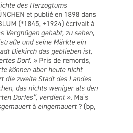
hichte des Herzogtums
ÜNCHEN et publié en 1898 dans
BLUM (*1845, +1924) écrivait à
as Vergnügen gehabt, zu sehen,
straße und seine Märkte ein
dt Diekirch das geblieben ist,
rtes Dorf
. »
Pris de remords,
te können aber heute nicht
tzt die zweite Stadt des Landes
chen, das nichts weniger als den
en Dorfes”, verdient »
. Mais
s
gemauert
à
ein
gemauert
? (bp,