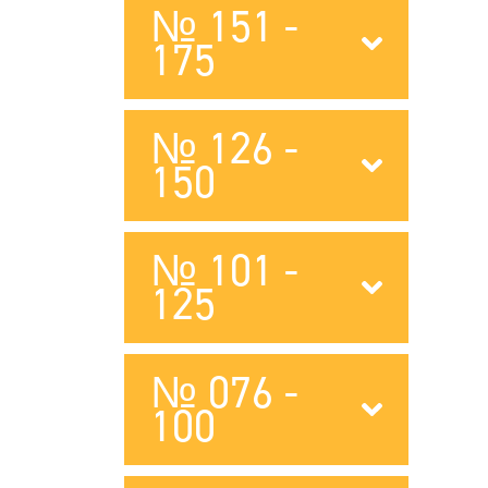
№ 151 -
175
№ 126 -
150
№ 101 -
125
№ 076 -
100