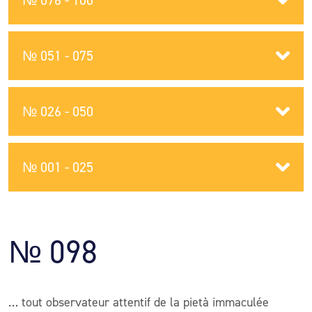
№ 076 - 100
№ 051 - 075
№ 026 - 050
№ 001 - 025
№ 098
… tout observateur attentif de la pietà immaculée