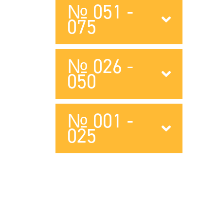
№ 051 -
075
№ 026 -
050
№ 001 -
025