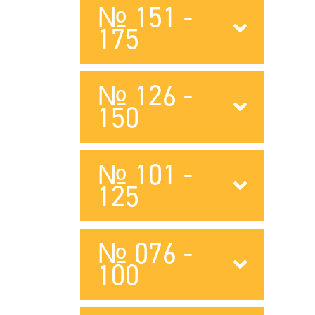
№ 151 -
175
№ 126 -
150
№ 101 -
125
№ 076 -
100