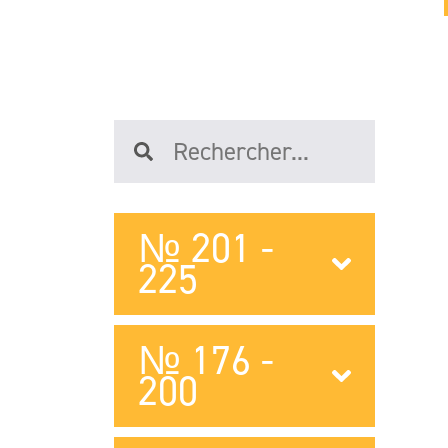
№ 201 -
225
№ 176 -
200