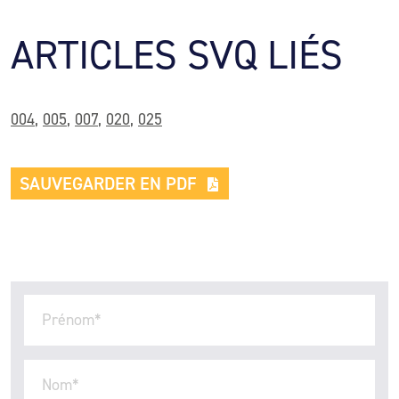
ARTICLES SVQ LIÉS
004
,
005
,
007
,
020
,
025
SAUVEGARDER EN PDF
Prénom
*
Nom
*