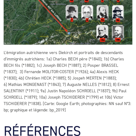
L’émigration autrichienne vers Diekirch et portraits de descendants
d’immigrés autrichiens: 1a) Charles BECH père (*1840); 1b) Charles
BECH fils (*1882); 1c) Joseph BECH (*1887); 2) Posper BRASSEL
(*1837); 3) Fernande MOLITOR-COSTER (*1926); 4a) Alexis HECK
(*1830); 4b) Chrétien HECK (*1885); 5) Jospeh MERTEN (*1883);
6) Mathias MONGENAST (*1843); 7) Auguste NELLES (*1812); 8) Ernest
SALENTINY (*1911); 9a) Justin Napoléon SCHROELL (*1837); 9b) Paul
SCHROELL (*1879); 10a) Joseph TSCHIDERER (*1799) et 10b) Victor
TSCHIDERER (*1838). [Carte: Google Earth; photographies: NN sauf N°3:
bp; graphique et légende: bp_2019]
RÉFÉRENCES