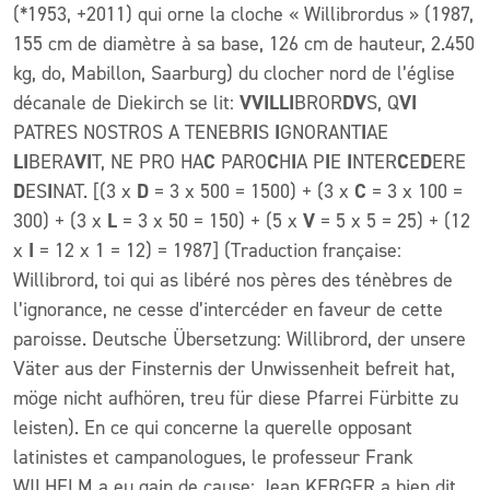
(*1953, +2011) qui orne la cloche « Willibrordus » (1987,
155 cm de diamètre à sa base, 126 cm de hauteur, 2.450
kg, do, Mabillon, Saarburg) du clocher nord de l’église
décanale de Diekirch se lit:
VVILLI
BROR
DV
S, Q
VI
PATRES NOSTROS A TENEBR
I
S
I
GNORANT
I
AE
LI
BERA
VI
T, NE PRO HA
C
PARO
C
H
I
A P
I
E
I
NTER
C
E
D
ERE
D
ES
I
NAT. [(3 x
D
= 3 x 500 = 1500) + (3 x
C
= 3 x 100 =
300) + (3 x
L
= 3 x 50 = 150) + (5 x
V
= 5 x 5 = 25) + (12
x
I
= 12 x 1 = 12) = 1987] (Traduction française:
Willibrord, toi qui as libéré nos pères des ténèbres de
l’ignorance, ne cesse d’intercéder en faveur de cette
paroisse. Deutsche Übersetzung: Willibrord, der unsere
Väter aus der Finsternis der Unwissenheit befreit hat,
möge nicht aufhören, treu für diese Pfarrei Fürbitte zu
leisten). En ce qui concerne la querelle opposant
latinistes et campanologues, le professeur Frank
WILHELM a eu gain de cause: Jean KERGER a bien dit