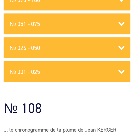
№ 076 - 100
№ 051 - 075
№ 026 - 050
№ 001 - 025
№ 108
… le chronogramme de la plume de Jean KERGER