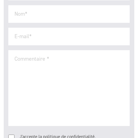
Nom
*
E-mail
*
Commentaire
*
J'accepte la politique de confidentialité.