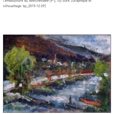
l’embouchure du
Neelcheswee
(9*); 10) Sûre. [Graphique et
silhouettage: bp_2015-12-29]