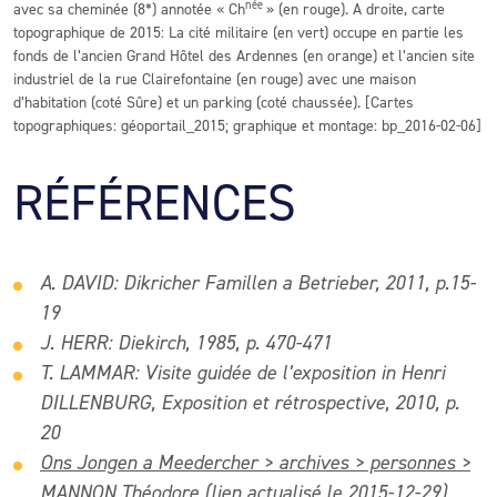
née
avec sa cheminée (8*) annotée « Ch
» (en rouge). A droite, carte
topographique de 2015: La cité militaire (en vert) occupe en partie les
fonds de l’ancien Grand Hôtel des Ardennes (en orange) et l’ancien site
industriel de la rue Clairefontaine (en rouge) avec une maison
d’habitation (coté Sûre) et un parking (coté chaussée). [Cartes
topographiques: géoportail_2015; graphique et montage: bp_2016-02-06]
RÉFÉRENCES
A. DAVID: Dikricher Famillen a Betrieber, 2011, p.15-
19
J. HERR: Diekirch, 1985, p. 470-471
T. LAMMAR: Visite guidée de l’exposition in Henri
DILLENBURG, Exposition et rétrospective, 2010, p.
20
Ons Jongen a Meedercher > archives > personnes >
MANNON Théodore
(lien actualisé le 2015-12-29)