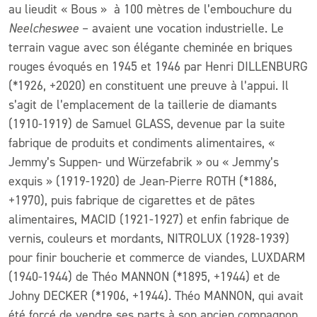
au lieudit « Bous » à 100 mètres de l’embouchure du
Neelcheswee
– avaient une vocation industrielle. Le
terrain vague avec son élégante cheminée en briques
rouges évoqués en 1945 et 1946 par Henri DILLENBURG
(*1926, +2020) en constituent une preuve à l’appui. Il
s’agit de l’emplacement de la taillerie de diamants
(1910-1919) de Samuel GLASS, devenue par la suite
fabrique de produits et condiments alimentaires, «
Jemmy’s Suppen- und Würzefabrik » ou « Jemmy’s
exquis » (1919-1920) de Jean-Pierre ROTH (*1886,
+1970), puis fabrique de cigarettes et de pâtes
alimentaires, MACID (1921-1927) et enfin fabrique de
vernis, couleurs et mordants, NITROLUX (1928-1939)
pour finir boucherie et commerce de viandes, LUXDARM
(1940-1944) de Théo MANNON (*1895, +1944) et de
Johny DECKER (*1906, +1944). Théo MANNON, qui avait
été forcé de vendre ses parts à son ancien compagnon