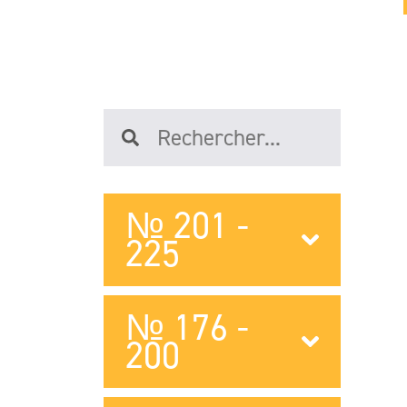
№ 201 -
225
№ 176 -
200