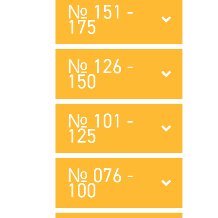
№ 151 -
175
№ 126 -
150
№ 101 -
125
№ 076 -
100