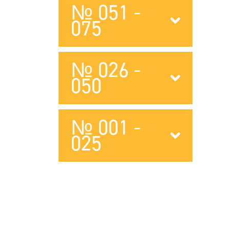
№ 051 -
075
№ 026 -
050
№ 001 -
025