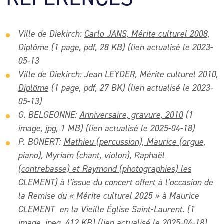
Ville de Diekirch:
Carlo JANS, Mérite culturel 2008,
Diplôme
(1 page, pdf, 28 KB) (lien actualisé le 2023-
05-13
Ville de Diekirch:
Jean LEYDER, Mérite culturel 2010,
Diplôme
(1 page, pdf, 27 BK) (lien actualisé le 2023-
05-13)
G. BELGEONNE:
Anniversaire, gravure, 2010
(1
image, jpg, 1 MB) (lien actualisé le 2025-04-18)
P. BONERT:
Mathieu (percussion), Maurice (orgue,
piano), Myriam (chant, violon), Raphaël
(contrebasse) et Raymond (photographies) les
CLEMENT)
à l’issue du concert offert à l’occasion de
la Remise du « Mérite culturel 2025 » à Maurice
CLEMENT en la Vieille Église Saint-Laurent. (1
image, jpeg, 412 KB) (lien actualisé le 2025-04-18)