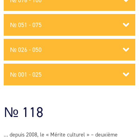
№ 076 - 100
№ 051 - 075
№ 026 - 050
№ 001 - 025
№ 118
… depuis 2008, le « Mérite culturel » – deuxième