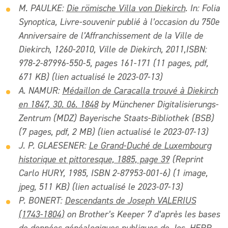
M. PAULKE:
Die römische Villa von Diekirch
. In: Folia
Synoptica, Livre-souvenir publié à l’occasion du 750e
Anniversaire de l’Affranchissement de la Ville de
Diekirch, 1260-2010, Ville de Diekirch, 2011,ISBN:
978-2-87996-550-5, pages 161-171
(11 pages, pdf,
671 KB) (lien actualisé le 2023-07-13)
A. NAMUR:
Médaillon de Caracalla trouvé à Diekirch
en 1847, 30. 06. 1848
by Münchener Digitalisierungs-
Zentrum (MDZ) Bayerische Staats-Bibliothek (BSB)
(7 pages, pdf, 2 MB) (lien actualisé le 2023-07-13)
J. P. GLAESENER:
Le Grand-Duché de Luxembourg
historique et pittoresque, 1885, page 39
(Reprint
Carlo HURY, 1985, ISBN 2-87953-001-6) (1 image,
jpeg, 511 KB) (lien actualisé le 2023-07-13)
P. BONERT
:
Descendants de Joseph VALERIUS
(1743-1804)
on Brother’s Keeper 7 d’après les bases