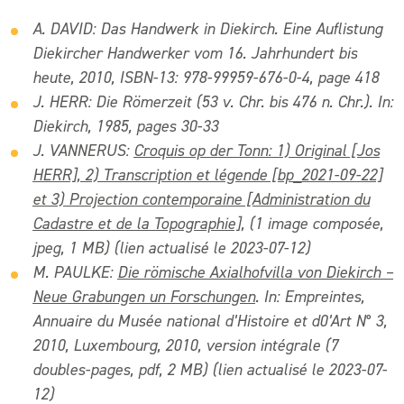
A. DAVID: Das Handwerk in Diekirch. Eine Auflistung
Diekircher Handwerker vom 16. Jahrhundert bis
heute, 2010, ISBN-13: 978-99959-676-0-4, page 418
J. HERR: Die Römerzeit (53 v. Chr. bis 476 n. Chr.). In:
Diekirch, 1985, pages 30-33
J. VANNERUS:
Croquis op der Tonn: 1) Original [Jos
HERR], 2) Transcription et légende [bp_2021-09-22]
et 3) Projection contemporaine [Administration du
Cadastre et de la Topographie]
, (1 image composée,
jpeg, 1 MB) (lien actualisé le 2023-07-12)
M. PAULKE:
Die römische Axialhofvilla von Diekirch –
Neue Grabungen un Forschungen
. In: Empreintes,
Annuaire du Musée national d’Histoire et d0’Art N° 3,
2010, Luxembourg, 2010, version
intégrale (7
doubles-pages, pdf, 2 MB) (lien actualisé le 2023-07-
12)