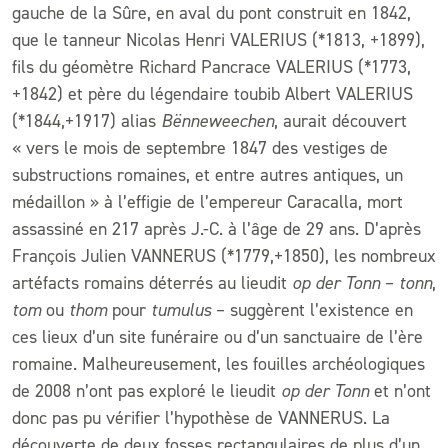
gauche de la Sûre, en aval du pont construit en 1842,
que le tanneur Nicolas Henri VALERIUS (*1813, +1899),
fils du géomètre Richard Pancrace VALERIUS (*1773,
+1842) et père du légendaire toubib Albert VALERIUS
(*1844,+1917) alias
Bënneweechen
, aurait découvert
« vers le mois de septembre 1847 des vestiges de
substructions romaines, et entre autres antiques, un
médaillon » à l’effigie de l’empereur Caracalla, mort
assassiné en 217 après J.-C. à l’âge de 29 ans. D’après
François Julien VANNERUS (*1779,+1850), les nombreux
artéfacts romains déterrés au lieudit
op der Tonn
–
tonn
,
tom
ou
thom
pour
tumulus
– suggèrent l’existence en
ces lieux d’un site funéraire ou d’un sanctuaire de l’ère
romaine. Malheureusement, les fouilles archéologiques
de 2008 n’ont pas exploré le lieudit
op der Tonn
et n’ont
donc pas pu vérifier l’hypothèse de VANNERUS. La
découverte de deux fosses rectangulaires de plus d’un