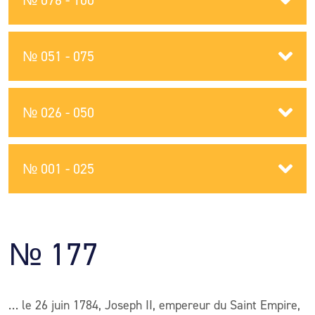
№ 076 - 100
№ 051 - 075
№ 026 - 050
№ 001 - 025
№ 177
… le 26 juin 1784, Joseph II, empereur du Saint Empire,