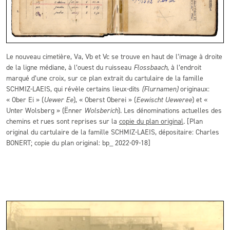
Le nouveau cimetière, Va, Vb et Vc se trouve en haut de l’image à droite
de la ligne médiane, à l’ouest du ruisseau
Flossbaach
, à l’endroit
marqué d’une croix, sur ce plan extrait du cartulaire de la famille
SCHMIZ-LAEIS, qui révèle certains lieux-dits
(Flurnamen)
originaux:
« Ober Ei » (
Uewer Ee
), « Oberst Oberei » (
E
ewischt Ueweree
) et «
Unter Wolsberg » (Ënner
Wolsberich
). Les dénominations actuelles des
chemins et rues sont reprises sur la
copie du plan original
. [Plan
original du cartulaire de la famille SCHMIZ-LAEIS, dépositaire: Charles
BONERT; copie du plan original: bp_ 2022-09-18]