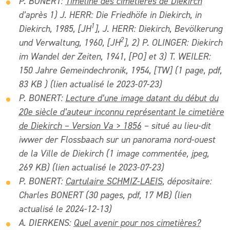
P. BONERT:
Timeline des cimetières de Diekirch
d’après 1) J. HERR: Die Friedhöfe in Diekirch, in
1
Diekirch, 1985, [JH
], J. HERR: Diekirch, Bevölkerung
2
und Verwaltung, 1960, [JH
], 2) P. OLINGER: Diekirch
im Wandel der Zeiten, 1941, [PO] et 3) T. WEILER:
150 Jahre Gemeindechronik, 1954, [TW] (1 page, pdf,
83 KB ) (lien actualisé le 2023-07-23)
P. BONERT:
Lecture d’une image datant du début du
20e siècle d’auteur inconnu représentant le cimetière
de Diekirch – Version Va > 1856
– situé au lieu-dit
iwwer der Flossbaach sur un panorama nord-ouest
de la Ville de Diekirch
(1 image commentée, jpeg,
269 KB) (lien actualisé le 2023-07-23)
P. BONERT:
Cartulaire SCHMIZ-LAEIS
, dépositaire:
Charles BONERT (30 pages, pdf, 17 MB)
(lien
actualisé le 2024-12-13)
A. DIERKENS:
Quel avenir pour nos cimetières?