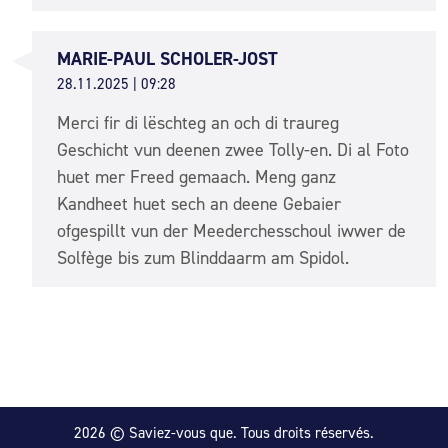
MARIE-PAUL SCHOLER-JOST
28.11.2025 | 09:28
Merci fir di lëschteg an och di traureg
Geschicht vun deenen zwee Tolly-en. Di al Foto
huet mer Freed gemaach. Meng ganz
Kandheet huet sech an deene Gebaier
ofgespillt vun der Meederchesschoul iwwer de
Solfège bis zum Blinddaarm am Spidol.
2026 © Saviez-vous que. Tous droits réservés.