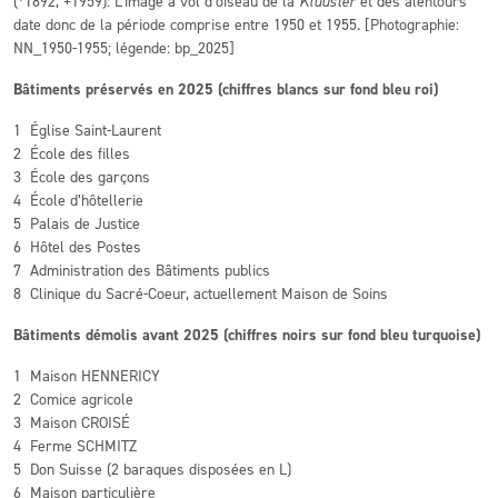
(*1892, +1959): L’image à vol d’oiseau de la
Kluuster
et des alentours
date donc de la période comprise entre 1950 et 1955. [Photographie:
NN_1950-1955; légende: bp_2025]
Bâtiments préservés en 2025 (chiffres blancs sur fond bleu roi)
1 Église Saint-Laurent
2 École des filles
3 École des garçons
4 École d’hôtellerie
5 Palais de Justice
6 Hôtel des Postes
7 Administration des Bâtiments publics
8 Clinique du Sacré-Coeur, actuellement Maison de Soins
Bâtiments démolis avant 2025 (chiffres noirs sur fond bleu turquoise)
1 Maison HENNERICY
2 Comice agricole
3 Maison CROISÉ
4 Ferme SCHMITZ
5 Don Suisse (2 baraques disposées en L)
6 Maison particulière