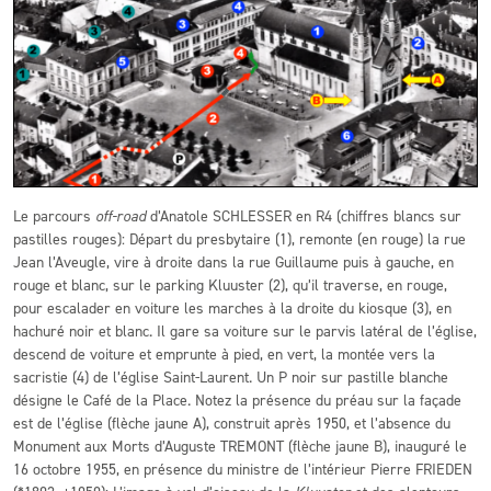
Le parcours
off-road
d’Anatole SCHLESSER en R4 (chiffres blancs sur
pastilles rouges): Départ du presbytaire (1), remonte (en rouge) la rue
Jean l’Aveugle, vire à droite dans la rue Guillaume puis à gauche, en
rouge et blanc, sur le parking Kluuster (2), qu’il traverse, en rouge,
pour escalader en voiture les marches à la droite du kiosque (3), en
hachuré noir et blanc. Il gare sa voiture sur le parvis latéral de l’église,
descend de voiture et emprunte à pied, en vert, la montée vers la
sacristie (4) de l’église Saint-Laurent. Un P noir sur pastille blanche
désigne le Café de la Place. Notez la présence du préau sur la façade
est de l’église (flèche jaune A), construit après 1950, et l’absence du
Monument aux Morts d’Auguste TREMONT (flèche jaune B), inauguré le
16 octobre 1955, en présence du ministre de l’intérieur Pierre FRIEDEN