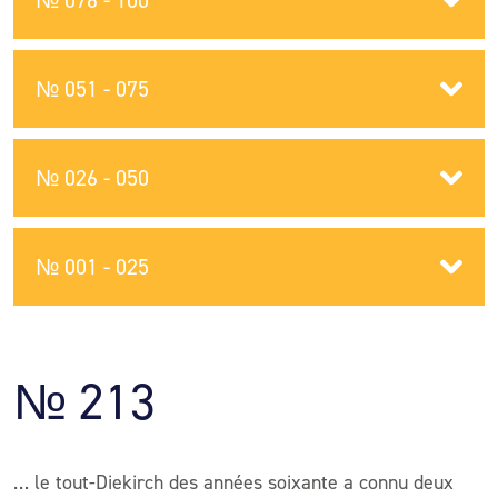
№ 076 - 100
№ 051 - 075
№ 026 - 050
№ 001 - 025
№ 213
… le tout-Diekirch des années soixante a connu deux