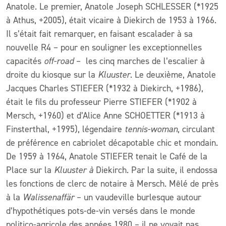
Anatole. Le premier, Anatole Joseph SCHLESSER (*1925
à Athus, +2005), était vicaire à Diekirch de 1953 à 1966.
Il s’était fait remarquer, en faisant escalader à sa
nouvelle R4 – pour en souligner les exceptionnelles
capacités
off-road
– les cinq marches de l’escalier à
droite du kiosque sur la
Kluuster
. Le deuxième, Anatole
Jacques Charles STIEFER (*1932 à Diekirch, +1986),
était le fils du professeur Pierre STIEFER (*1902 à
Mersch, +1960) et d’Alice Anne SCHOETTER (*1913 à
Finsterthal, +1995), légendaire
tennis-woman
, circulant
de préférence en cabriolet décapotable chic et mondain.
De 1959 à 1964, Anatole STIEFER tenait le Café de la
Place sur la
Kluuster à
Diekirch. Par la suite, il endossa
les fonctions de clerc de notaire à Mersch. Mêlé de près
à la
Walissenaffär
– un vaudeville burlesque autour
d’hypothétiques pots-de-vin versés dans le monde
politico-agricole des années 1980 – il ne voyait pas