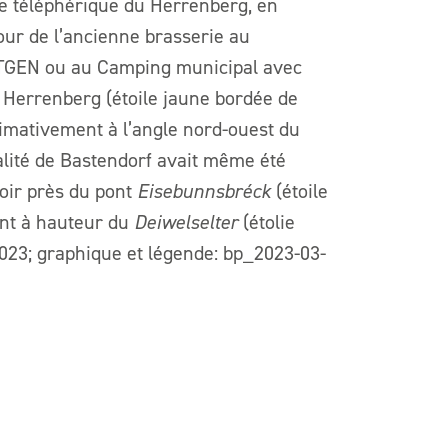
gne téléphérique du Herrenberg, en
cour de l’ancienne brasserie au
IRTGEN ou au Camping municipal avec
 Herrenberg (étoile jaune bordée de
imativement à l’angle nord-ouest du
alité de Bastendorf avait même été
voir près du pont
Eisebunnsbréck
(étoile
ant à hauteur du
Deiwelselter
(étolie
2023; graphique et légende: bp_2023-03-