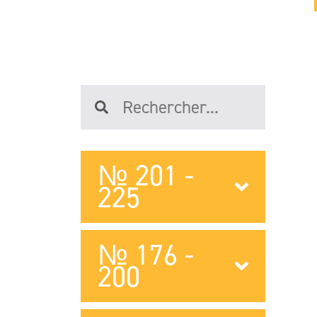
№ 201 -
225
№ 176 -
200