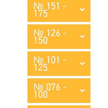
№ 151 -
175
№ 126 -
150
№ 101 -
125
№ 076 -
100