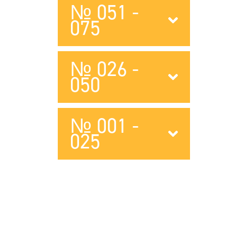
№ 051 -
075
№ 026 -
050
№ 001 -
025