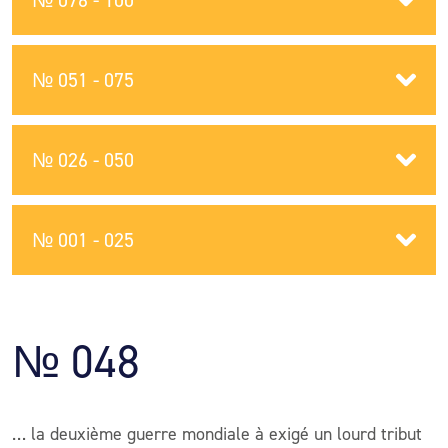
№ 076 - 100
№ 051 - 075
№ 026 - 050
№ 001 - 025
№ 048
… la deuxième guerre mondiale à exigé un lourd tribut