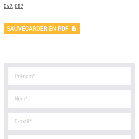
049
,
087
SAUVEGARDER EN PDF
Prénom
*
Nom
*
E-mail
*