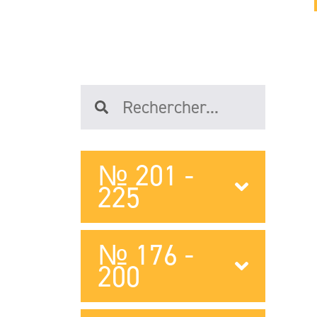
№ 201 -
225
№ 176 -
200