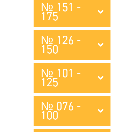
№ 151 -
175
№ 126 -
150
№ 101 -
125
№ 076 -
100