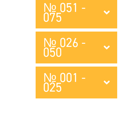
№ 051 -
075
№ 026 -
050
№ 001 -
025