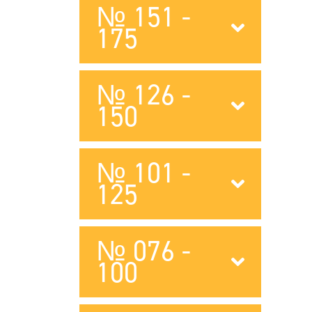
№ 151 -
175
№ 126 -
150
№ 101 -
125
№ 076 -
100