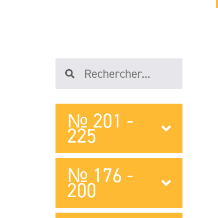
№ 201 -
225
№ 176 -
200