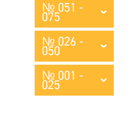
№ 051 -
075
№ 026 -
050
№ 001 -
025